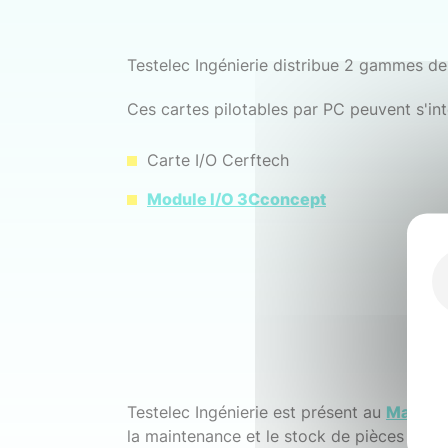
Testelec Ingénierie distribue 2 gammes de c
Ces cartes pilotables par PC peuvent s'int
Carte I/O Cerftech
Module I/O 3Cconcept
Testelec Ingénierie est présent au
Maroc
e
la maintenance et le stock de pièces déta