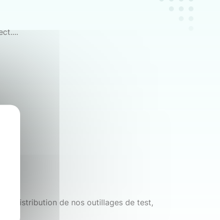
t....
la distribution de nos outillages de test,