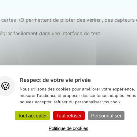
artes I/O permettant de piloter des vérins , des capteurs ec
égrer facilement dans une interface de test.
Respect de votre vie privée
Nous utilisons des cookies pour améliorer votre expérience,
mesurer l'audience et proposer des contenus adaptés. Vous
pouvez accepter, refuser ou personnaliser vos choix.
Tout accepter
Tout refuser
Personnaliser
t en
Tunisie
avec comme partenaire Teknis. Celui-ci assure 
Politique de cookies
chées.