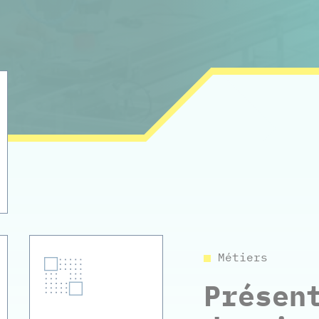
Métiers
Présen