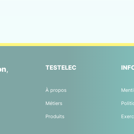
TESTELEC
INF
on
,
À propos
Menti
Métiers
Polit
Produits
Exerc