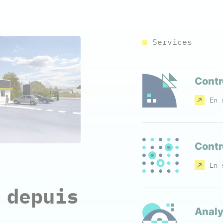
Services
Contr
En 
Contr
En 
 depuis
Analy