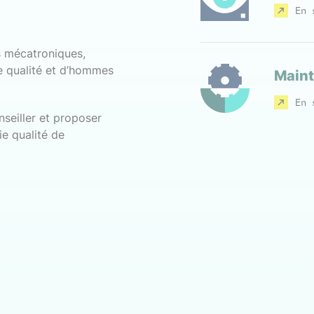
En 
s mécatroniques,
e qualité et d’hommes
Maint
En 
seiller et proposer
ie qualité de