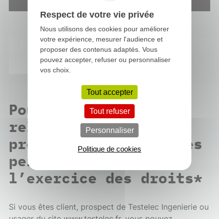
reCAPTCHA est désactivé.
Autoriser
Respect de votre vie privée
Nous utilisons des cookies pour améliorer
votre expérience, mesurer l'audience et
proposer des contenus adaptés. Vous
pouvez accepter, refuser ou personnaliser
vos choix.
Tout accepter
Pour toute question
Tout refuser
relative à la
Personnaliser
protection des données
Politique de cookies
personnelles et à
l’exercice des droits*
Si vous êtes client, prospect de Testelec Ingenierie ou
usager du site www.testelec.fr, vous pouvez