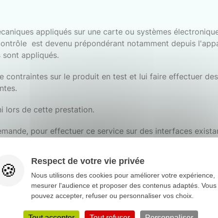
écaniques appliqués sur une carte ou systèmes électroniqu
Ce contrôle est devenu prépondérant notamment depuis l'ap
 sont appliqués.
e contraintes sur le produit en test et lui faire effectuer d
ntes.
 lors de cette prestation.
emande, pour effectuer ce service sur des interfaces exista
Respect de votre vie privée
Nous utilisons des cookies pour améliorer votre expérience,
mesurer l'audience et proposer des contenus adaptés. Vous
pouvez accepter, refuser ou personnaliser vos choix.
Tout accepter
Tout refuser
Personnaliser